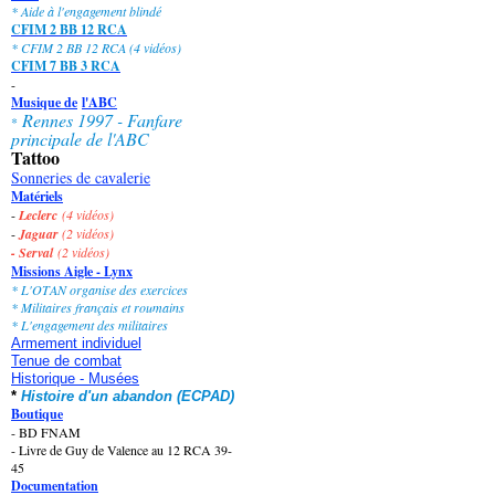
* Aide à l'engagement blindé
CFIM 2 BB 12 RCA
* CFIM 2 BB 12 RCA (4 vidéos)
CFIM 7 BB 3 RCA
-
Musique de
l'ABC
Rennes 1997 - Fanfare
*
principale de l'ABC
Tattoo
Sonneries de cavalerie
Matériels
-
Leclerc
(4 vidéos)
-
Jaguar
(2 vidéos)
- Serval
(2 vidéos)
Missions Aigle - Lynx
* L'OTAN organise des exercices
* Militaires français et roumains
* L'engagement des militaires
Armement individuel
Tenue de combat
Historique - Musées
* 
Histoire d'un abandon (ECPAD)
Boutique
-
BD FNAM
-
Livre de Guy de Valence au 12 RCA 39-
45
Documentation