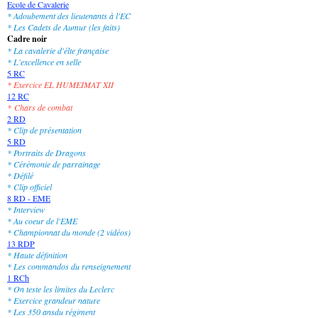
Ecole de Cavalerie
* Adoubement des lieutenants à l'EC
* Les Cadets de Aumur (les faits)
Cadre noir
* La cavalerie d'élte française
* L'excellence en selle
5 RC
* Exercice EL HUMEIMAT XII
12 RC
*
Chars de combat
2 RD
* Clip de présentation
5 RD
* Portraits de Dragons
* Cérémonie de parrainage
* Défilé
*
Clip officiel
8 RD - EME
* Interview
* Au coeur de l'EME
* Championnat du monde (2 vidéos)
13 RDP
* Haute définition
* Les commandos du renseignement
1 RCh
* On teste les limites du Leclerc
* Exercice grandeur nature
* Les 350 ansdu régiment