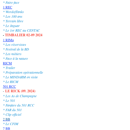
* Faire face
1 REC
* WordofTanks
* Les 100 ans
* Terrain libre
* Le Jaguar
* Le 1er REC au CENTAC
-
TIMBALIER 02-09 2024
1 RIMa
* Les réservistes
* Festival de la BD
* Les métiers
* Face à la nature
RICM
* Trailer
* Préparation opérationnelle
* Le MINDARM en visite
* Le RICM
501 RCC
-
LE RICK (09. 2024)
* Les As de Champagne
* Le 501
* Fanfare du 501 RCC
* FAR du 501
* Clip officiel
2 BB
* Le CFIM
7 BB