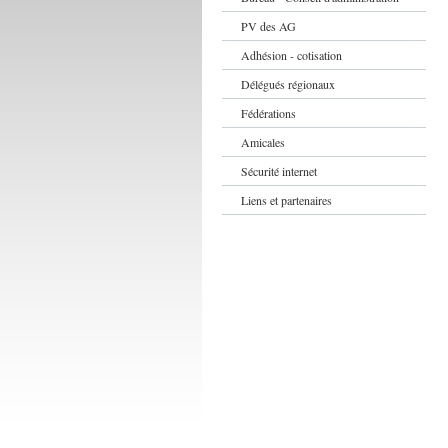
PV des AG
Adhésion - cotisation
Délégués régionaux
Fédérations
Amicales
Sécurité internet
Liens et partenaires