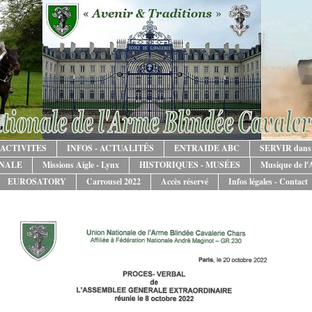
ACTIVITES
INFOS - ACTUALITÉS
ENTRAIDE ABC
SERVIR dans
ONALE
Missions Aigle - Lynx
HISTORIQUES - MUSÉES
Musique de l
EUROSATORY
Carrousel 2022
Accès réservé
Infos légales - Contact