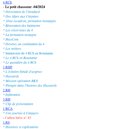
4 RCh
-
Le petit chasseeur -04/2024
* Décoration de l'étendard
* Des Alpes aux Carpates
* 3ème escadron, formation montagne
* Rénovation des batiments
* Les réservistes du 4
* La formation motagne
* PassCom
* Devenez un combattant du 4
* Les métiers
* Immersion du 4 RCh en Roumanie
* Le 4 RCh en Roumanie
* Le quotidien du 4 RCh
1 RHP
* L'échelon blindé d'urgence
* Hussards
* Mission opération BKN
* Plongée dans l'histoire des Hussards
2 RH
* Infiltration
3 RH
* Clip de présentation
1 RCA
* Une journée à Canjuers
-
Caillou Infos n° 85
1 RS
* Histoires et explications