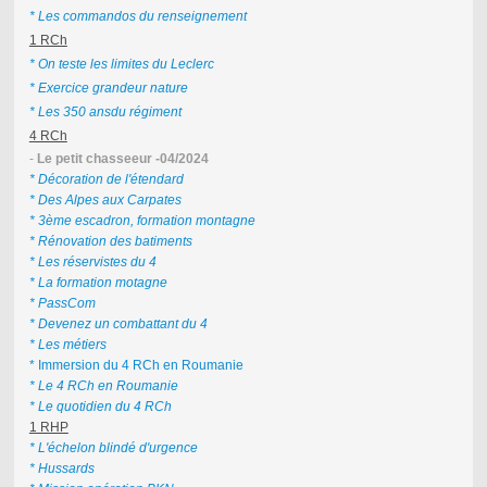
* Les commandos du renseignement
1 RCh
* On teste les limites du Leclerc
* Exercice grandeur nature
* Les 350 ansdu régiment
4 RCh
-
Le petit chasseeur -04/2024
* Décoration de l'étendard
* Des Alpes aux Carpates
* 3ème escadron, formation montagne
* Rénovation des batiments
* Les réservistes du 4
* La formation motagne
* PassCom
* Devenez un combattant du 4
* Les métiers
* Immersion du 4 RCh en Roumanie
* Le 4 RCh en Roumanie
* Le quotidien du 4 RCh
1 RHP
* L'échelon blindé d'urgence
* Hussards