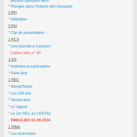
* Mission opération BKN
* Plongée dans l'histoire des Hussards
2 RH
* Infiltration
3 RH
* Clip de présentation
1 RCA
* Une journée à Canjuers
-
Caillou Infos n° 85
1 RS
* Histoires et explications
* Faire face
1 REC
* WordofTanks
* Les 100 ans
* Terrain libre
* Le Jaguar
* Le 1er REC au CENTAC
-
TIMBALIER 02-09 2024
1 RIMa
* Les réservistes