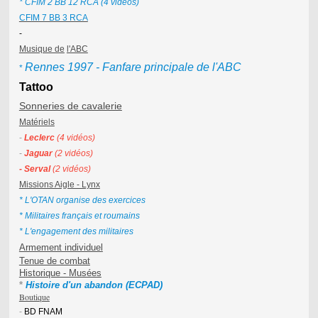
* CFIM 2 BB 12 RCA (4 vidéos)
CFIM 7 BB 3 RCA
-
Musique de
l'ABC
Rennes 1997 - Fanfare principale de l'ABC
*
Tattoo
Sonneries de cavalerie
Matériels
-
Leclerc
(4 vidéos)
-
Jaguar
(2 vidéos)
- Serval
(2 vidéos)
Missions Aigle - Lynx
* L'OTAN organise des exercices
* Militaires français et roumains
* L'engagement des militaires
Armement individuel
Tenue de combat
Historique - Musées
* 
Histoire d'un abandon (ECPAD)
Boutique
-
BD FNAM