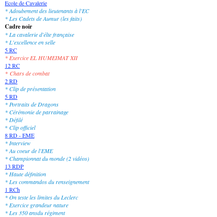
Ecole de Cavalerie
* Adoubement des lieutenants à l'EC
* Les Cadets de Aumur (les faits)
Cadre noir
* La cavalerie d'élte française
* L'excellence en selle
5 RC
* Exercice EL HUMEIMAT XII
12 RC
*
Chars de combat
2 RD
* Clip de présentation
5 RD
* Portraits de Dragons
* Cérémonie de parrainage
* Défilé
*
Clip officiel
8 RD - EME
* Interview
* Au coeur de l'EME
* Championnat du monde (2 vidéos)
13 RDP
* Haute définition
* Les commandos du renseignement
1 RCh
* On teste les limites du Leclerc
* Exercice grandeur nature
* Les 350 ansdu régiment