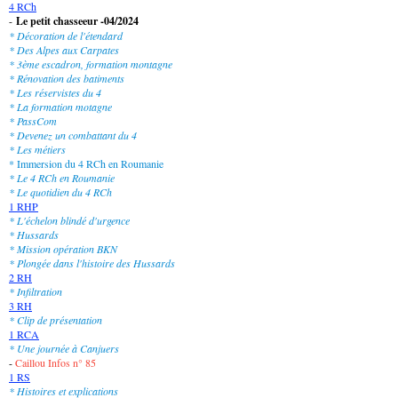
4 RCh
-
Le petit chasseeur -04/2024
* Décoration de l'étendard
* Des Alpes aux Carpates
* 3ème escadron, formation montagne
* Rénovation des batiments
* Les réservistes du 4
* La formation motagne
* PassCom
* Devenez un combattant du 4
* Les métiers
* Immersion du 4 RCh en Roumanie
* Le 4 RCh en Roumanie
* Le quotidien du 4 RCh
1 RHP
* L'échelon blindé d'urgence
* Hussards
* Mission opération BKN
* Plongée dans l'histoire des Hussards
2 RH
* Infiltration
3 RH
* Clip de présentation
1 RCA
* Une journée à Canjuers
-
Caillou Infos n° 85
1 RS
* Histoires et explications