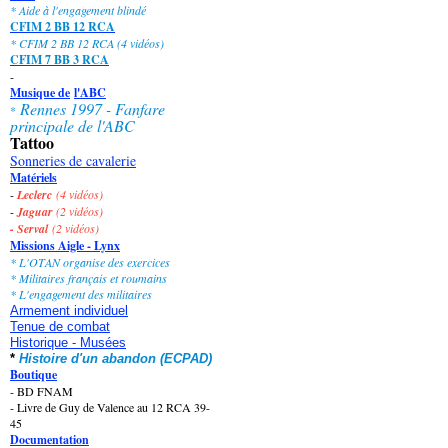
* Aide à l'engagement blindé
CFIM 2 BB 12 RCA
* CFIM 2 BB 12 RCA (4 vidéos)
CFIM 7 BB 3 RCA
-
Musique de
l'ABC
Rennes 1997 - Fanfare
*
principale de l'ABC
Tattoo
Sonneries de cavalerie
Matériels
-
Leclerc
(4 vidéos)
-
Jaguar
(2 vidéos)
- Serval
(2 vidéos)
Missions Aigle - Lynx
* L'OTAN organise des exercices
* Militaires français et roumains
* L'engagement des militaires
Armement individuel
Tenue de combat
Historique - Musées
* 
Histoire d'un abandon (ECPAD)
Boutique
-
BD FNAM
-
Livre de Guy de Valence au 12 RCA 39-
45
Documentation