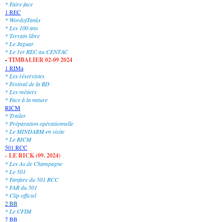
* Faire face
1 REC
* WordofTanks
* Les 100 ans
* Terrain libre
* Le Jaguar
* Le 1er REC au CENTAC
-
TIMBALIER 02-09 2024
1 RIMa
* Les réservistes
* Festival de la BD
* Les métiers
* Face à la nature
RICM
* Trailer
* Préparation opérationnelle
* Le MINDARM en visite
* Le RICM
501 RCC
-
LE RICK (09. 2024)
* Les As de Champagne
* Le 501
* Fanfare du 501 RCC
* FAR du 501
* Clip officiel
2 BB
* Le CFIM
7 BB