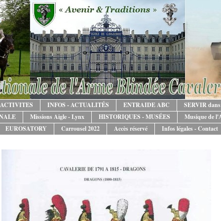
ACTIVITES
INFOS - ACTUALITÉS
ENTRAIDE ABC
SERVIR dans
ONALE
Missions Aigle - Lynx
HISTORIQUES - MUSÉES
Musique de l
EUROSATORY
Carrousel 2022
Accès réservé
Infos légales - Contact