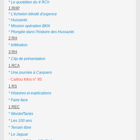
* Le quotidien du 4 RCh
1 RHP
* L'échelon blindé d'urgence
* Hussards
* Mission opération BKN
* Plongée dans l'histoire des Hussards
2 RH
* Infiltration
3 RH
* Clip de présentation
1 RCA
* Une journée à Canjuers
-
Caillou Infos n° 85
1 RS
* Histoires et explications
* Faire face
1 REC
* WordofTanks
* Les 100 ans
* Terrain libre
* Le Jaguar