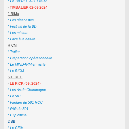
* Le 1er REC au CENTAC
-
TIMBALIER 02-09 2024
1 RIMa
* Les réservistes
* Festival de la BD
* Les métiers
* Face à la nature
RICM
* Trailer
* Préparation opérationnelle
* Le MINDARM en visite
* Le RICM
501 RCC
-
LE RICK (09. 2024)
* Les As de Champagne
* Le 501
* Fanfare du 501 RCC
* FAR du 501
* Clip officiel
2 BB
* Le CFIM