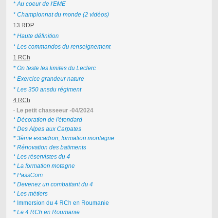
* Au coeur de l'EME
* Championnat du monde (2 vidéos)
13 RDP
* Haute définition
* Les commandos du renseignement
1 RCh
* On teste les limites du Leclerc
* Exercice grandeur nature
* Les 350 ansdu régiment
4 RCh
-
Le petit chasseeur -04/2024
* Décoration de l'étendard
* Des Alpes aux Carpates
* 3ème escadron, formation montagne
* Rénovation des batiments
* Les réservistes du 4
* La formation motagne
* PassCom
* Devenez un combattant du 4
* Les métiers
* Immersion du 4 RCh en Roumanie
* Le 4 RCh en Roumanie