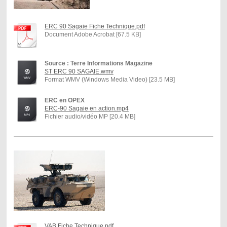
ERC 90 Sagaie Fiche Technique.pdf
Document Adobe Acrobat [67.5 KB]
Source : Terre Informations Magazine
ST ERC 90 SAGAIE.wmv
Format WMV (Windows Media Video) [23.5 MB]
ERC en OPEX
ERC-90 Sagaie en action.mp4
Fichier audio/vidéo MP [20.4 MB]
VAB Fiche Technique.pdf