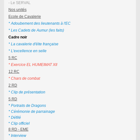
- Le SERVAL
Nos unités
Ecole de Cavalerie
* Adoubement des lieutenants à l'EC
* Les Cadets de Aumur (les faits)
Cadre noir
* La cavalerie d'élte française
* L'excellence en selle
5 RC
* Exercice EL HUMEIMAT XII
12 RC
*
Chars de combat
2 RD
* Clip de présentation
5 RD
* Portraits de Dragons
* Cérémonie de parrainage
* Défilé
*
Clip officiel
8 RD - EME
* Interview