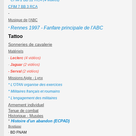
* CFIM 2 BB 12 RCA (4 vidéos)
CFIM 7 BB 3 RCA
-
Musique de
l'ABC
Rennes 1997 - Fanfare principale de l'ABC
*
Tattoo
Sonneries de cavalerie
Matériels
-
Leclerc
(4 vidéos)
-
Jaguar
(2 vidéos)
- Serval
(2 vidéos)
Missions Aigle - Lynx
* L'OTAN organise des exercices
* Militaires français et roumains
* L'engagement des militaires
Armement individuel
Tenue de combat
Historique - Musées
* 
Histoire d'un abandon (ECPAD)
Boutique
-
BD FNAM