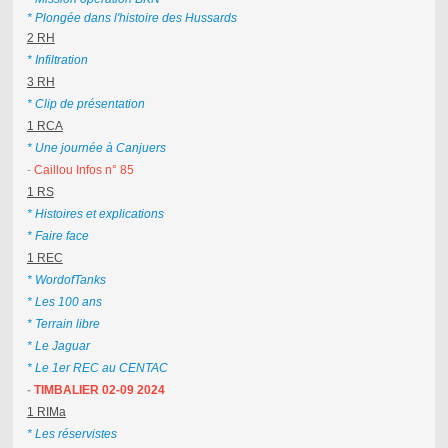
* Plongée dans l'histoire des Hussards
2 RH
* Infiltration
3 RH
* Clip de présentation
1 RCA
* Une journée à Canjuers
-
Caillou Infos n° 85
1 RS
* Histoires et explications
* Faire face
1 REC
* WordofTanks
* Les 100 ans
* Terrain libre
* Le Jaguar
* Le 1er REC au CENTAC
-
TIMBALIER 02-09 2024
1 RIMa
* Les réservistes