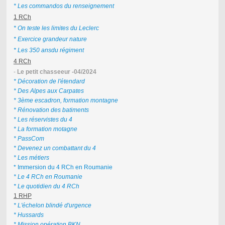
* Les commandos du renseignement
1 RCh
* On teste les limites du Leclerc
* Exercice grandeur nature
* Les 350 ansdu régiment
4 RCh
-
Le petit chasseeur -04/2024
* Décoration de l'étendard
* Des Alpes aux Carpates
* 3ème escadron, formation montagne
* Rénovation des batiments
* Les réservistes du 4
* La formation motagne
* PassCom
* Devenez un combattant du 4
* Les métiers
* Immersion du 4 RCh en Roumanie
* Le 4 RCh en Roumanie
* Le quotidien du 4 RCh
1 RHP
* L'échelon blindé d'urgence
* Hussards
* Mission opération BKN