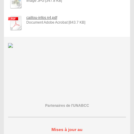
Image JPG [347.8 KB]
caillou-infos n4.pdf
Document Adobe Acrobat [843.7 KB]
Partenaires de l'UNABCC
Mises à jour au