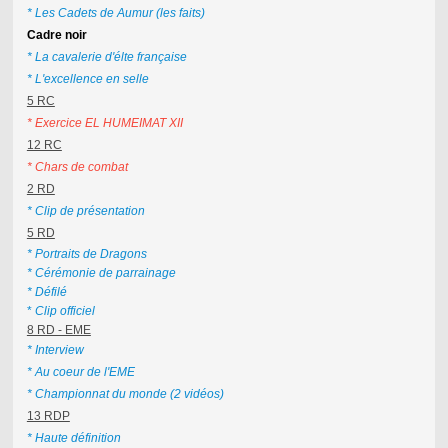
* Les Cadets de Aumur (les faits)
Cadre noir
* La cavalerie d'élte française
* L'excellence en selle
5 RC
* Exercice EL HUMEIMAT XII
12 RC
*
Chars de combat
2 RD
* Clip de présentation
5 RD
* Portraits de Dragons
* Cérémonie de parrainage
* Défilé
*
Clip officiel
8 RD - EME
* Interview
* Au coeur de l'EME
* Championnat du monde (2 vidéos)
13 RDP
* Haute définition