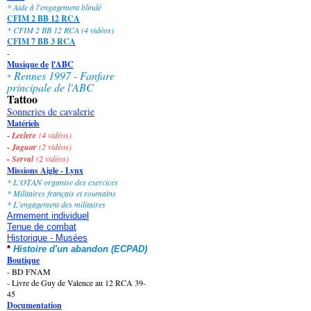
* Aide à l'engagement blindé
CFIM 2 BB 12 RCA
* CFIM 2 BB 12 RCA (4 vidéos)
CFIM 7 BB 3 RCA
-
Musique de
l'ABC
Rennes 1997 - Fanfare
*
principale de l'ABC
Tattoo
Sonneries de cavalerie
Matériels
-
Leclerc
(4 vidéos)
-
Jaguar
(2 vidéos)
- Serval
(2 vidéos)
Missions Aigle - Lynx
* L'OTAN organise des exercices
* Militaires français et roumains
* L'engagement des militaires
Armement individuel
Tenue de combat
Historique - Musées
* 
Histoire d'un abandon (ECPAD)
Boutique
-
BD FNAM
-
Livre de Guy de Valence au 12 RCA 39-
45
Documentation