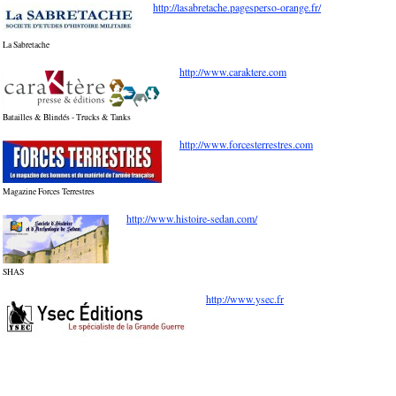
http://lasabretache.pagesperso-orange.fr/
La Sabretache
http://www.caraktere.com
Batailles & Blindés - Trucks & Tanks
http://www.forcesterrestres.com
Magazine Forces Terrestres
http://www.histoire-sedan.com/
SHAS
http://www.ysec.fr