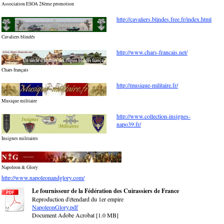
Association ESOA 28ème promotion
http://cavaliers.blindes.free.fr/index.html
Cavaliers blindés
http://www.chars-francais.net/
Chars français
http://musique-militaire.fr/
Musique militaire
http://www.collection-insignes-
napo39.fr/
Insignes militaires
Napoleon & Glory
http://www.napoleonandglory.com/
Le fournisseur de la Fédération des Cuirassiers de France
Reproduction d'étendard du 1er empire
NapoleonGlory.pdf
Document Adobe Acrobat [1.0 MB]