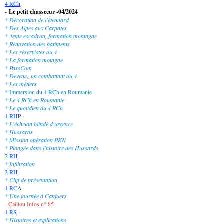
4 RCh
-
Le petit chasseeur -04/2024
* Décoration de l'étendard
* Des Alpes aux Carpates
* 3ème escadron, formation montagne
* Rénovation des batiments
* Les réservistes du 4
* La formation motagne
* PassCom
* Devenez un combattant du 4
* Les métiers
* Immersion du 4 RCh en Roumanie
* Le 4 RCh en Roumanie
* Le quotidien du 4 RCh
1 RHP
* L'échelon blindé d'urgence
* Hussards
* Mission opération BKN
* Plongée dans l'histoire des Hussards
2 RH
* Infiltration
3 RH
* Clip de présentation
1 RCA
* Une journée à Canjuers
-
Caillou Infos n° 85
1 RS
* Histoires et explications