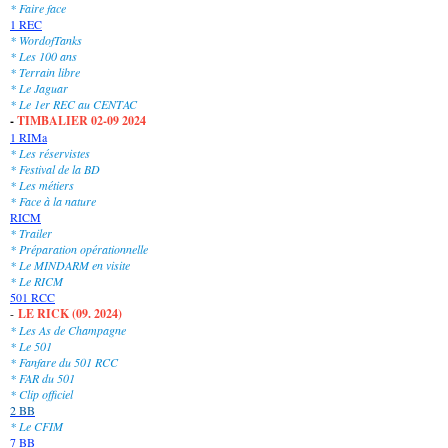
* Faire face
1 REC
* WordofTanks
* Les 100 ans
* Terrain libre
* Le Jaguar
* Le 1er REC au CENTAC
-
TIMBALIER 02-09 2024
1 RIMa
* Les réservistes
* Festival de la BD
* Les métiers
* Face à la nature
RICM
* Trailer
* Préparation opérationnelle
* Le MINDARM en visite
* Le RICM
501 RCC
-
LE RICK (09. 2024)
* Les As de Champagne
* Le 501
* Fanfare du 501 RCC
* FAR du 501
* Clip officiel
2 BB
* Le CFIM
7 BB