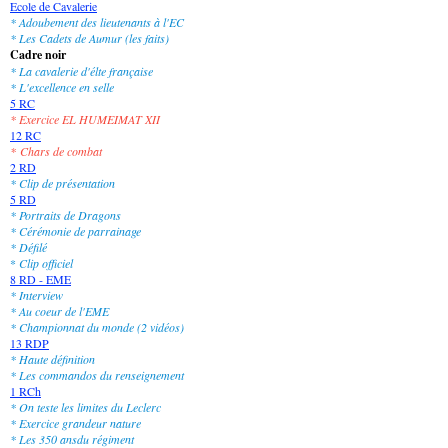
Ecole de Cavalerie
* Adoubement des lieutenants à l'EC
* Les Cadets de Aumur (les faits)
Cadre noir
* La cavalerie d'élte française
* L'excellence en selle
5 RC
* Exercice EL HUMEIMAT XII
12 RC
*
Chars de combat
2 RD
* Clip de présentation
5 RD
* Portraits de Dragons
* Cérémonie de parrainage
* Défilé
*
Clip officiel
8 RD - EME
* Interview
* Au coeur de l'EME
* Championnat du monde (2 vidéos)
13 RDP
* Haute définition
* Les commandos du renseignement
1 RCh
* On teste les limites du Leclerc
* Exercice grandeur nature
* Les 350 ansdu régiment