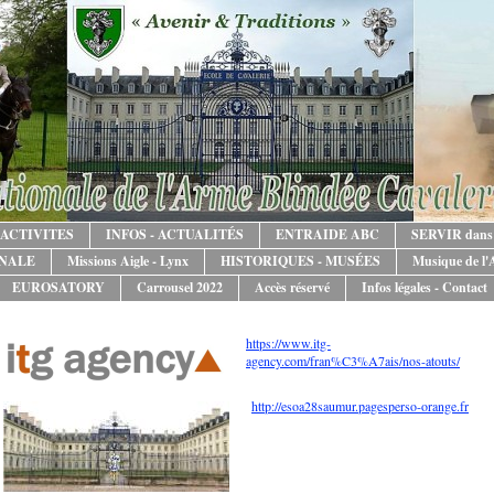
ACTIVITES
INFOS - ACTUALITÉS
ENTRAIDE ABC
SERVIR dans
ONALE
Missions Aigle - Lynx
HISTORIQUES - MUSÉES
Musique de l
EUROSATORY
Carrousel 2022
Accès réservé
Infos légales - Contact
https://www.itg-
agency.com/fran%C3%A7ais/nos-atouts/
http://esoa28saumur.pagesperso-orange.fr