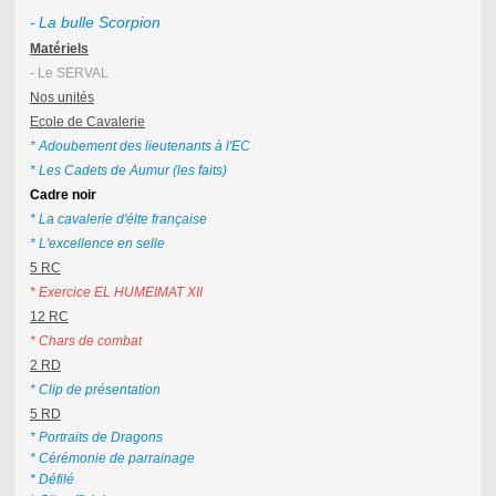
-
La bulle Scorpion
Matériels
- Le SERVAL
Nos unités
Ecole de Cavalerie
* Adoubement des lieutenants à l'EC
* Les Cadets de Aumur (les faits)
Cadre noir
* La cavalerie d'élte française
* L'excellence en selle
5 RC
* Exercice EL HUMEIMAT XII
12 RC
*
Chars de combat
2 RD
* Clip de présentation
5 RD
* Portraits de Dragons
* Cérémonie de parrainage
* Défilé