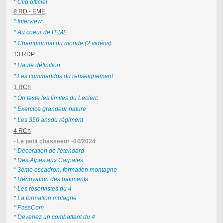
*
Clip officiel
8 RD - EME
* Interview
* Au coeur de l'EME
* Championnat du monde (2 vidéos)
13 RDP
* Haute définition
* Les commandos du renseignement
1 RCh
* On teste les limites du Leclerc
* Exercice grandeur nature
* Les 350 ansdu régiment
4 RCh
-
Le petit chasseeur -04/2024
* Décoration de l'étendard
* Des Alpes aux Carpates
* 3ème escadron, formation montagne
* Rénovation des batiments
* Les réservistes du 4
* La formation motagne
* PassCom
* Devenez un combattant du 4