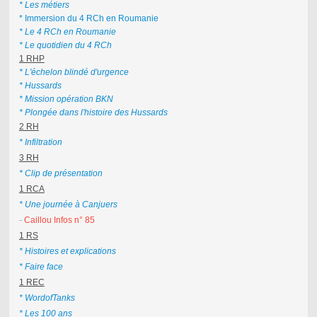
* Les métiers
* Immersion du 4 RCh en Roumanie
* Le 4 RCh en Roumanie
* Le quotidien du 4 RCh
1 RHP
* L'échelon blindé d'urgence
* Hussards
* Mission opération BKN
* Plongée dans l'histoire des Hussards
2 RH
* Infiltration
3 RH
* Clip de présentation
1 RCA
* Une journée à Canjuers
-
Caillou Infos n° 85
1 RS
* Histoires et explications
* Faire face
1 REC
* WordofTanks
* Les 100 ans